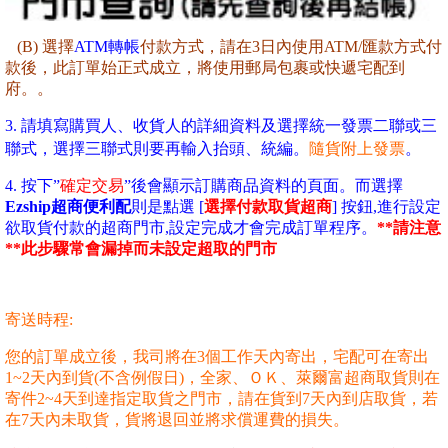
(B) 選擇
ATM轉帳
付款方式，
請在3日內使用ATM/匯款方式付
款後，此訂單始正式成立，將使用郵局包裹或快遞
宅配到
府
。
。
3. 請填寫購買人、收貨人的詳細資料及選擇統一發票二聯或三
聯式，選擇三聯式則要再輸入抬頭、統編。
隨貨附上發票
。
4. 按下”
確定交易
”後會顯示訂購商品資料的頁面
。而選擇
Ezship超商便利配
則是點選 [
選擇付款取貨超商
] 按鈕,進行設定
欲取貨付款的超商門市,設定完成才會完成訂單程序。
**請注意
**此步驟常會漏掉而未設定超取的門市
寄送時程:
您的訂單成立後，我司將在3個工作天內寄出，宅配可在寄出
1~2天內到貨(不含例假日)，全家、ＯＫ、萊爾富超商取貨則在
寄件2~4天到達指定取貨之門市，請在貨到7天內到店取貨，若
在7天內未取貨，貨將退回並將求償運費的損失。