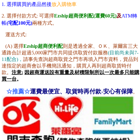
1. 選擇購買的產品然後
放入購物車
2. 選擇付款方式: 可選擇
Ezship超商便利配(運費60元)
及
ATM轉
帳
(宅配100元)
兩種方式。
運送方式:
(A) 選擇
Ezship超商便利配
則是透過全家、ＯＫ、萊爾富三大
通路合計超過5,000家門市共同提供取貨付款服務
(目前尚未與7-
11配合)，
請事先查詢超商取貨之門市再填入門市資料，貨品到
達指定的超商會以手機簡訊通知，購買人再到超商取貨時付
款。
注意:
因超商運送設有重量及材積限制所以一
次最多只能購
買一台
。
☆推薦
☆
運費最便宜
、取貨時再付款-安心有保障
。