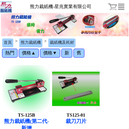
熊力裁紙機-星兆實業有限公司
1
2
>
>
首頁
熊力裁紙機
裁紙機及耗材
熱門
價格▲
價格▼
新
舊
TS-125B
TS125-01
熊力裁紙機(第二代-
裁刀刀片
新增