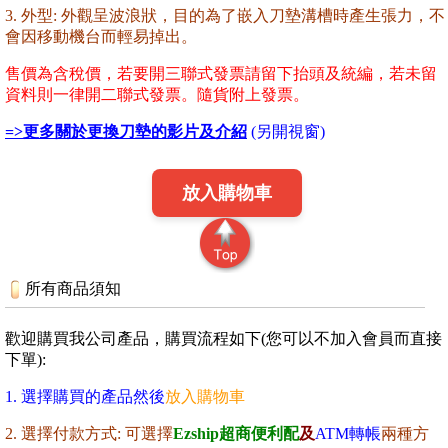
3. 外型: 外觀呈波浪狀，目的為了嵌入刀墊溝槽時產生張力，不
會因移動機台而輕易掉出。
售價為含稅價，若要開三聯式發票請留下抬頭及統編，若未留
資料則一律開二聯式發票。隨貨附上發票。
=>
更多關於更換刀墊的影片及介紹
(另開視窗)
放入購物車
所有商品須知
歡迎購買我公司產品，購買流程如
下(
您可以不加入會員而直接
下單):
1. 選擇購買的產品然後
放入購物車
2. 選擇付款方式: 可選擇
Ezship超商便利配
及
ATM轉帳
兩種方