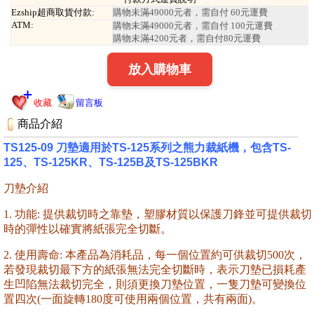
Ezship超商取貨付款:
購物未滿49000元者，需自付 60元運費
ATM:
購物未滿49000元者，需自付 100元運費
購物未滿4200元者，需自付80元運費
放入購物車
收藏
留言板
商品介紹
TS125-09 刀墊適用於TS-125系列之熊力裁紙機，包含TS-
125、TS-125KR、TS-125B及TS-125BKR
刀墊介紹
1. 功能: 提供裁切時之靠墊，塑膠材質以保護刀鋒並可提供裁切
時的彈性以確實將紙張完全切斷。
2. 使用壽命: 本產品為消耗品，每一個位置約可供裁切500次，
若發現裁切最下方的紙張無法完全切斷時，表示刀墊已損耗產
生凹陷無法裁切完全，則須更換刀墊位置，一隻刀墊可變換位
置四次(一面旋轉180度可使用兩個位置，共有兩面)。