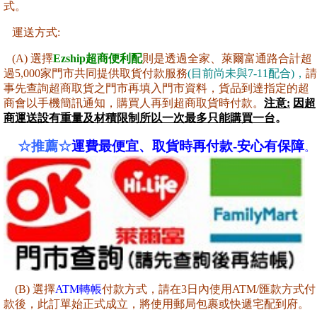
式。
運送方式:
(A) 選擇
Ezship超商便利配
則是透過全家、萊爾富通路合計超
過5,000家門市共同提供取貨付款服務
(目前尚未與7-11配合)，
請
事先查詢超商取貨之門市再填入門市資料，貨品到達指定的超
商會以手機簡訊通知，購買人再到超商取貨時付款。
注意:
因超
商運送設有重量及材積限制所以一
次最多只能購買一台
。
☆推薦
☆
運費最便宜
、取貨時再付款-安心有保障
。
(B) 選擇
ATM轉帳
付款方式，
請在3日內使用ATM/匯款方式付
款後，此訂單始正式成立
，將使用郵局包裹或快遞
宅配到府
。