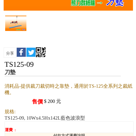
分享
TS125-09
刀墊
消耗品-提供裁刀裁切時之靠墊，通用於TS-125全系列之裁紙
機。
售價
$
200
元
規格:
TS125-09, 10Wx4.5Hx142L藍色波浪型
運費 :
付款方式運費說明