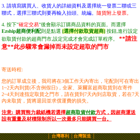
3. 請填寫購買人、收貨人的詳細資料及選擇統一發票二聯或三
聯式，選擇三聯式則要再輸入抬頭、統編。
隨貨附上發票。
4. 按下”
確定交易
”後會顯示訂購商品資料的頁面
。而選擇
Ezship超商便利配
則是點選
[選擇付款取貨超商]
按鈕,進行設定
**請注
欲取貨付款的超商門市,設定完成才會完成訂單程序。
意**此步驟常會漏掉而未設定超取的門市
寄送時程:
您的訂單成立後，我司將在3個工作天內寄出，
宅配
則可在寄出
1~2天內到貨
(
不含例假日
)
，全家、萊爾富超商取貨則在寄件
2~4天到達指定取貨之門市，請在貨到7天內到店取貨，若在7天
內未取貨，貨將退回並求償運費的損失。
注意:
購買熊力裁紙機若選擇
超商取貨付款
方式，因超商運送
設有重量及材積限制所以一
次最多只能購買一台。
│
台灣專利 │台灣製造 │