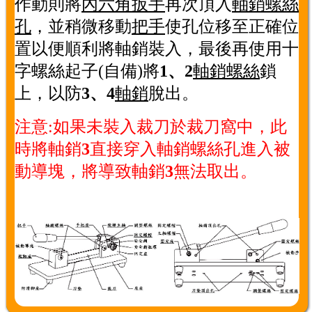
作動則將
內六角扳手
再次頂入
軸銷螺絲
孔
，並稍微移動
把手
使孔位移至正確位
置以便順利將軸銷裝入，最後再使用十
字螺絲起子(自備)將
1、
2
軸銷螺絲
鎖
上，以防
3、
4
軸銷
脫出。
注意:如果未裝入裁刀於裁刀窩中，此
時將軸銷
3
直接穿入軸銷螺絲孔進入被
動導塊，將導致軸銷
3
無法取出。