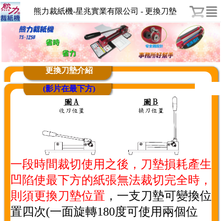
熊力裁紙機-星兆實業有限公司 - 更換刀墊
1
2
更換刀墊介紹
(影片在最下方)
一段時間裁切使用之後，刀墊損耗產生
凹陷使最下方的紙張無法裁切完全時，
則須更換刀墊位置
，一支刀墊可變換位
置四次(一面旋轉180度可使用兩個位