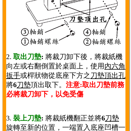
2.
取出刀墊
:
將裁刀卸下後，將裁紙機
向左或右翻倒置於桌面上，使用
內六角
扳手
或桿狀物從底座下方之
刀墊頂出孔
將
6
刀墊
頂出取下。
注意:取出刀墊前務
必將裁刀卸下，以免受傷
3.
裝上刀墊
:
將裁紙機翻正並將
6
刀墊
旋轉至新的位置，一端置入底座凹槽一