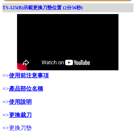
TS-125(B)示範更換刀墊位置 (2分56秒)
使用前注意事項
=>
產品部位名稱
=>
使用說明
=>
更換裁刀
=>
=>
更換刀墊