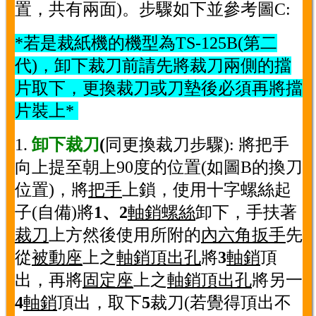
置，共有兩面)。步驟如下並參考圖C:
*若是裁紙機的機型為TS-125B(第二
代)，卸下裁刀前請先將裁刀兩側的擋
片取下，更換裁刀或刀墊後必須再將擋
片裝上*
1.
卸下裁刀
(
同更換裁刀步驟): 將把手
向上提至朝上90度的位置(如圖B的換刀
位置)，將
把手
上鎖，使用十字螺絲起
子(自備)將
1、
2
軸銷螺絲
卸下，手扶著
裁刀
上方然後使用所附的
內六角扳手
先
從
被動座
上之
軸銷頂出孔
將
3
軸銷
頂
出，再將
固定座
上之
軸銷頂出孔
將另一
4
軸銷
頂出，取下
5
裁刀(若覺得頂出不