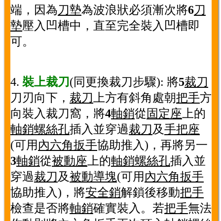
端，因為
刀墊
為波浪狀必須漸次將
6
刀
墊
壓入凹槽中，直至完全裝入凹槽即
可。
4.
裝上裁刀
(同更換裁刀步驟): 將
5
裁刀
刀刃向下，
裁刀
上方有斜角處朝
把手
方
向裝入裁刀窩，將
4
軸銷
從
固定座
上的
軸銷螺絲孔
插入並穿過
裁刀
及
手把座
(可用
內六角扳手
協助推入)，再將另一
3
軸銷
從
被動座
上的
軸銷螺絲孔
插入並
穿過
裁刀
及
被動導塊
(可用
內六角扳手
協助推入)，將
安全銷
解鎖後移動
把手
檢查是否將
軸銷
確實裝入。若
把手
無法