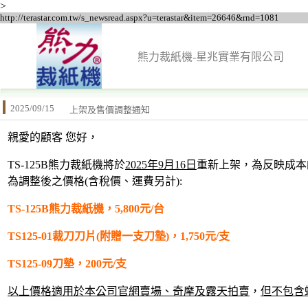
>
http://terastar.com.tw/s_newsread.aspx?u=terastar&item=26646&rnd=1081
熊力裁紙機-星兆實業有限公司
2025/09/15
上架及售價調整通知
親愛的顧客 您好，
TS-125B熊力裁紙機將於
2025
年
9
月
16
日
重新上架，為反映成本
為調整後之價格(含稅價、運費另計):
TS-125B熊力裁紙機，5,800元/台
TS125-01裁刀刀片(附贈一支刀墊)，1,750元/支
TS125-09刀墊，200元/支
以上價格適用於本公司官網賣場、奇摩及露天拍賣
，
但不包含